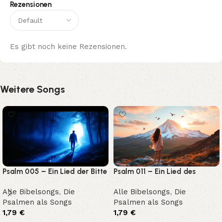
Rezensionen
Es gibt noch keine Rezensionen.
Weitere Songs
Psalm 005 – Ein Lied der Bitte
Psalm 011 – Ein Lied des
und Hoffnung
Vertrauens auf Gottes
Alle Bibelsongs
,
Die
Alle Bibelsongs
,
Die
Gerechtigkeit
Psalmen als Songs
Psalmen als Songs
1,79
€
1,79
€