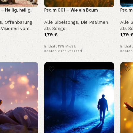
 Heilig, heilig,
Psalm 001 – Wie ein Baum
Psalm
hron im Himmel
und G
s
,
Offenbarung
Alle Bibelsongs
,
Die Psalmen
Alle 
,
Visionen vom
als Songs
als S
1,79
€
1,79
Enthält 19% MwSt.
Enthäl
Kostenloser Versand
Kosten
and