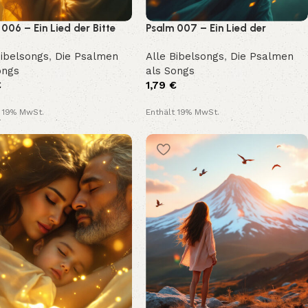
006 – Ein Lied der Bitte
Psalm 007 – Ein Lied der
es Trostes
Gerechtigkeit und Zuflucht
Bibelsongs
,
Die Psalmen
Alle Bibelsongs
,
Die Psalmen
ongs
als Songs
€
1,79
€
t 19% MwSt.
Enthält 19% MwSt.
loser Versand
Kostenloser Versand