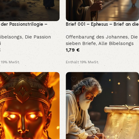
l der Passionstrilogie –
Brief 001 – Ephesus – Brief an die
standen
Gemeinde (Offenbarung 2,1–7)
Bibelsongs
,
Die Passion
Offenbarung des Johannes
,
Die
i
sieben Briefe
,
Alle Bibelsongs
€
1,79
€
t 19% MwSt.
Enthält 19% MwSt.
loser Versand
Kostenloser Versand