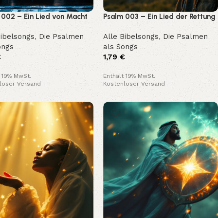
 002 – Ein Lied von Macht
Psalm 003 – Ein Lied der Rettung
nade
und Zuversicht
Bibelsongs
,
Die Psalmen
Alle Bibelsongs
,
Die Psalmen
ongs
als Songs
€
1,79
€
t 19% MwSt.
Enthält 19% MwSt.
loser Versand
Kostenloser Versand