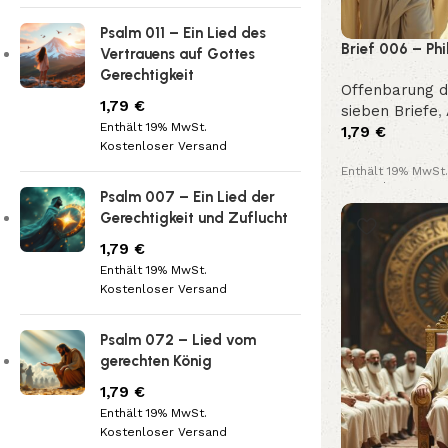
Psalm 011 – Ein Lied des
Brief 006 – Phi
Vertrauens auf Gottes
an die Gemein
Gerechtigkeit
Offenbarung 
3,7-13)
1,79
€
sieben Briefe
,
Enthält 19% MwSt.
1,79
€
Kostenloser Versand
Enthält 19% MwSt.
Kostenloser Vers
Psalm 007 – Ein Lied der
Gerechtigkeit und Zuflucht
1,79
€
Enthält 19% MwSt.
Kostenloser Versand
Psalm 072 – Lied vom
gerechten König
1,79
€
Enthält 19% MwSt.
Kostenloser Versand