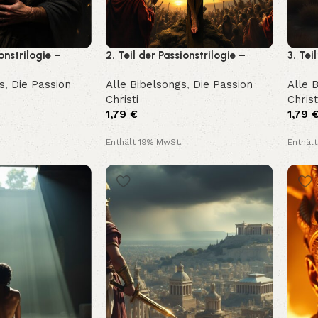
ionstrilogie –
2. Teil der Passionstrilogie –
3. Tei
gefangen
Gekreuzigt
Aufer
s
,
Die Passion
Alle Bibelsongs
,
Die Passion
Alle 
Christi
Christ
1,79
€
1,79
Enthält 19% MwSt.
Enthäl
and
Kostenloser Versand
Kosten