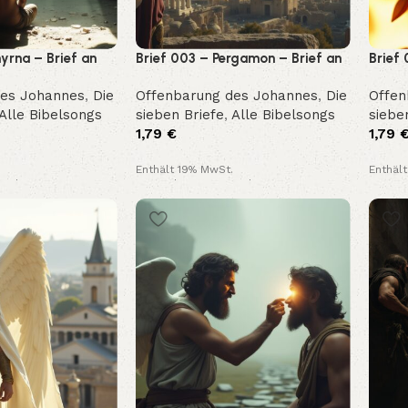
yrna – Brief an
Brief 003 – Pergamon – Brief an
Brief 
(Offenbarung
die Gemeinde (Offenbarung
die G
des Johannes
,
Die
Offenbarung des Johannes
,
Die
Offen
2,12–17)
2,18–
Alle Bibelsongs
sieben Briefe
,
Alle Bibelsongs
siebe
1,79
€
1,79
Enthält 19% MwSt.
Enthäl
and
Kostenloser Versand
Kosten