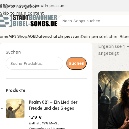
GB
Datenschutz
Widerruf
Impressum
Skip to navigation
Skip to main content
Dein persönlicher Bib
ome
MP3 Shop
AGB
Datenschutz
Impressum
Ergebnisse 1 
Suchen
angezeigt
Suchen
Produkte
Psalm 021 – Ein Lied der
Freude und des Sieges
1,79
€
Enthält 19% MwSt.
Kostenloser Versand