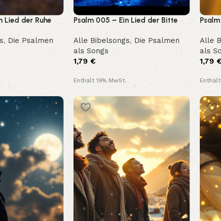
n Lied der Ruhe
Psalm 005 – Ein Lied der Bitte
Psalm 
und Hoffnung
und d
s
,
Die Psalmen
Alle Bibelsongs
,
Die Psalmen
Alle 
als Songs
als S
1,79
€
1,79
Enthält 19% MwSt.
Enthäl
and
Kostenloser Versand
Kosten