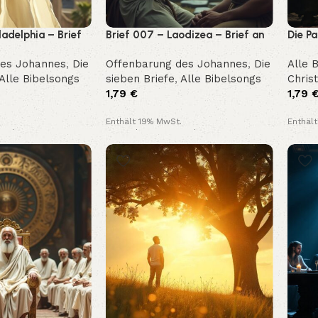
ladelphia – Brief
Brief 007 – Laodizea – Brief an
Die Pa
de (Offenbarung
die Gemeinde (Offenbarung
unser
des Johannes
,
Die
Offenbarung des Johannes
,
Die
Alle 
3,14-22)
Alle Bibelsongs
sieben Briefe
,
Alle Bibelsongs
Christ
1,79
€
1,79
Enthält 19% MwSt.
Enthäl
and
Kostenloser Versand
Kosten