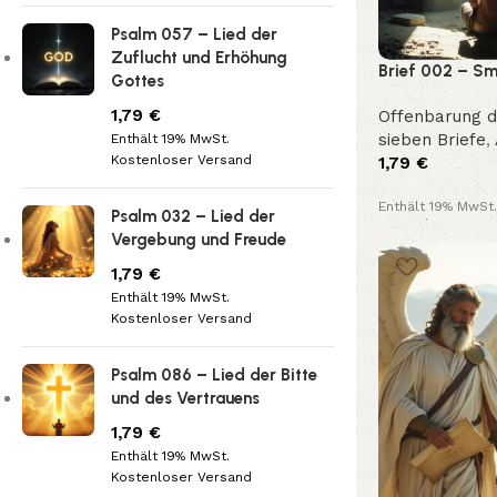
Psalm 057 – Lied der
Zuflucht und Erhöhung
Brief 002 – Sm
Gottes
die Gemeinde 
1,79
€
Offenbarung 
2,8–11)
sieben Briefe
,
Enthält 19% MwSt.
Kostenloser Versand
1,79
€
Enthält 19% MwSt.
Psalm 032 – Lied der
Kostenloser Vers
Vergebung und Freude
1,79
€
Enthält 19% MwSt.
Kostenloser Versand
Psalm 086 – Lied der Bitte
und des Vertrauens
1,79
€
Enthält 19% MwSt.
Kostenloser Versand