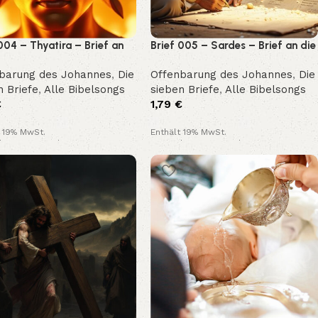
004 – Thyatira – Brief an
Brief 005 – Sardes – Brief an die
emeinde (Offenbarung
Gemeinde (Offenbarung 3,1-6)
barung des Johannes
,
Die
Offenbarung des Johannes
,
Die
29)
n Briefe
,
Alle Bibelsongs
sieben Briefe
,
Alle Bibelsongs
€
1,79
€
t 19% MwSt.
Enthält 19% MwSt.
loser Versand
Kostenloser Versand