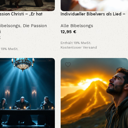
ssion Christi – „Er hat
Individueller Bibelvers als Lied –
e Schuld getragen“
Dein persönliches Geschenk mit
Bibelsongs
,
Die Passion
Alle Bibelsongs
bleibendem Klang
i
12,95
€
€
Enthält 19% MwSt.
Kostenloser Versand
t 19% MwSt.
loser Versand