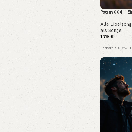
Psalm 004 – Ei
und Zuversicht
Alle Bibelsong
als Songs
1,79
€
Enthält 19% MwSt.
Kostenloser Vers