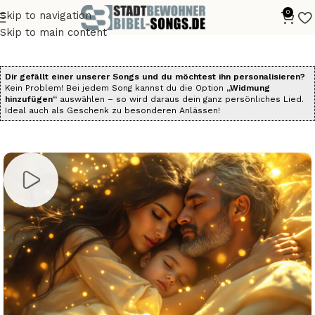
0
Skip to navigation
Start
Alle Bibelsongs
Die Psalmen als Songs
Skip to main content
Dir gefällt einer unserer Songs und du möchtest ihn personalisieren?
Kein Problem! Bei jedem Song kannst du die Option
„Widmung
hinzufügen“
auswählen – so wird daraus dein ganz persönliches Lied.
Ideal auch als Geschenk zu besonderen Anlässen!