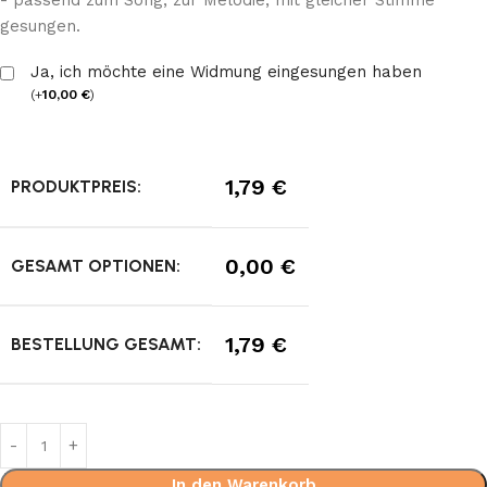
- passend zum Song, zur Melodie, mit gleicher Stimme
gesungen.
Ja, ich möchte eine Widmung eingesungen haben
(
+
10,00
€
)
1,79
€
PRODUKTPREIS:
0,00
€
GESAMT OPTIONEN:
1,79
€
BESTELLUNG GESAMT:
In den Warenkorb