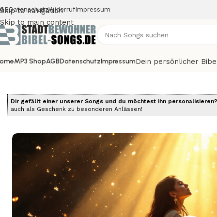
GB
Datenschutz
Widerruf
Impressum
Skip to navigation
Skip to main content
Dein persönlicher Bib
ome
MP3 Shop
AGB
Datenschutz
Impressum
Start
Alle Bibelsongs
Die Psalmen als Songs
Psalm 032 –
Dir gefällt einer unserer Songs und du möchtest ihn personalisieren
auch als Geschenk zu besonderen Anlässen!