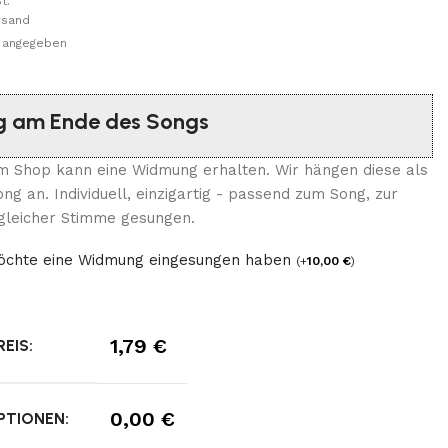
t.
rsand
ht angegeben
 am Ende des Songs
m Shop kann eine Widmung erhalten. Wir hängen diese als
g an. Individuell, einzigartig - passend zum Song, zur
 gleicher Stimme gesungen.
möchte eine Widmung eingesungen haben
(
+
10,00
€
)
1,79
€
EIS:
0,00
€
PTIONEN: