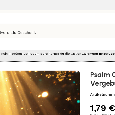
elvers als Geschenk
 Lied der Vergebung und Freude
?
Kein Problem! Bei jedem Song kannst du die Option
„Widmung hinzufüge
Psalm 0
Vergeb
Artikelnumm
1,79
€