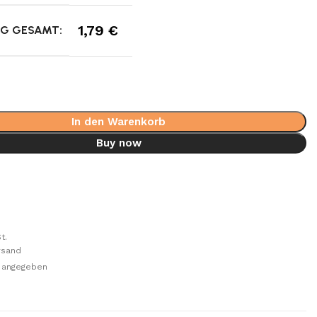
1,79
€
NG GESAMT:
In den Warenkorb
Buy now
t.
rsand
ht angegeben