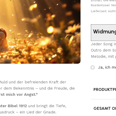
Enthält 19% MwS
Kostenloser Ve
Lieferzeit: nic
Widmung
Jeder Song i
Outro dem Son
Melodie, mit
Ja, ich 
huld und der befreienden Kraft der
r dem Bekenntnis – und die Freude, die
PRODUKTPR
st mich vor Angst.“
ter Bibel 1912
und bringt die Tiefe,
GESAMT O
usdruck – ein Lied der Gnade.